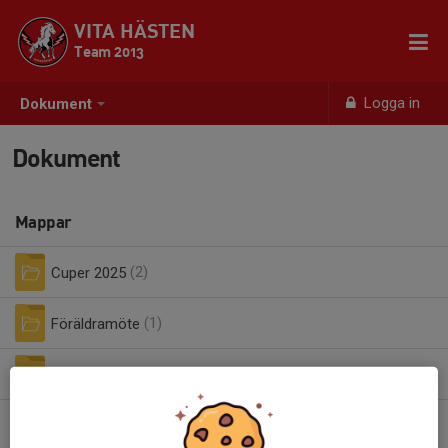
VITA HÄSTEN
Team 2013
Logga in
Dokument
Dokument
Mappar
Cuper 2025
(2)
Föräldramöte
(1)
Kiosken
(4)
Sekretariat
(5)