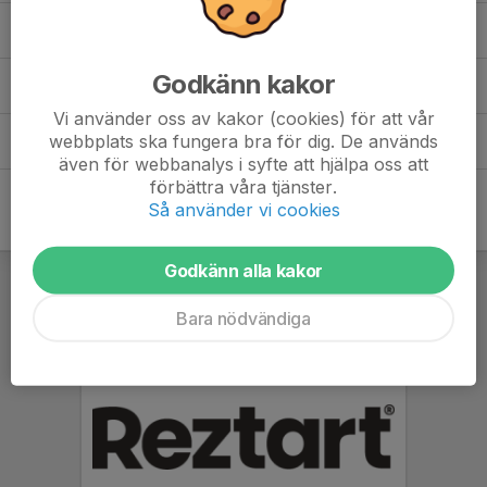
Slättö Cup
(1)
Godkänn kakor
Stora Coop Cupen 2025
(1)
Vi använder oss av kakor (cookies) för att vår
webbplats ska fungera bra för dig. De används
Sweden hockey trophy cup 2024
(2)
även för webbanalys i syfte att hjälpa oss att
förbättra våra tjänster.
Så använder vi cookies
Godkänn alla kakor
Bara nödvändiga