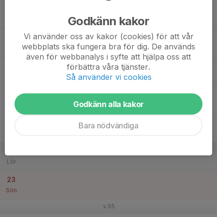
17
Godkänn kakor
Mån
Vi använder oss av kakor (cookies) för att vår
18
webbplats ska fungera bra för dig. De används
Tis
även för webbanalys i syfte att hjälpa oss att
19
förbättra våra tjänster.
Så använder vi cookies
Ons
20
Godkänn alla kakor
Tor
21
Bara nödvändiga
Fre
22
Lör
23
Sön
v.35