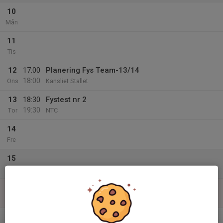
10
Mån
11
Tis
12
17:00
Planering Fys Team-13/14
18:00
Ons
Kansliet Stallet
13
18:30
Fystest nr 2
19:30
Tor
NTC
14
Fre
15
Lör
16
Sön
v.34