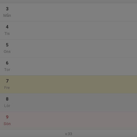
3
Mån
4
Tis
5
Ons
6
Tor
7
Fre
8
Lör
9
Sön
v.33