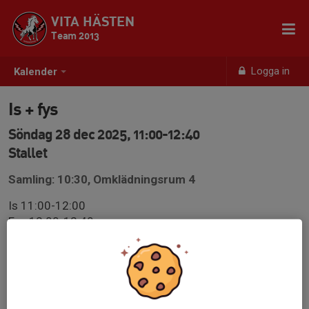
VITA HÄSTEN
Team 2013
Logga in
Kalender
Is + fys
Söndag 28 dec 2025, 11:00-12:40
Stallet
Samling: 10:30, Omklädningsrum 4
Is 11:00-12:00
Fys 12:00-12:40