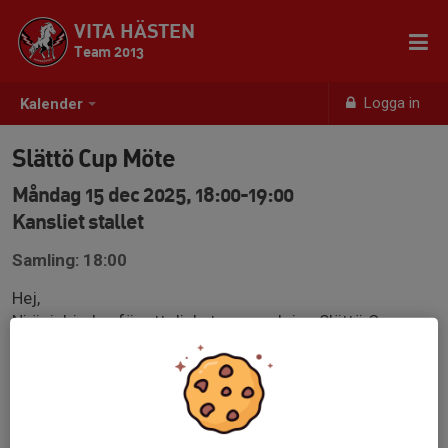
VITA HÄSTEN
Team 2013
Logga in
Kalender
Slättö Cup Möte
Måndag 15 dec 2025, 18:00-19:00
Kansliet stallet
Samling: 18:00
Hej,
Ni är inbjudna för att diskutera mer kring Slättö Cup som
vi ska anordna den 10-12 april 2026.
Vi behöver prata ihop oss innan vi kallar till ett
föräldramöte.
Välkomna!