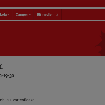
kola
Camper
Bli medlem
C
0-19:30
mhus + vattenflaska