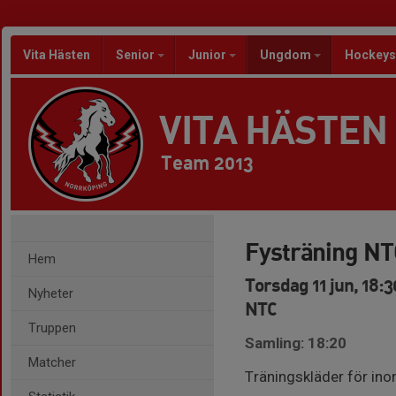
Vita Hästen
Senior
Junior
Ungdom
Hockeys
VITA HÄSTEN
Team 2013
Fysträning NT
Hem
Torsdag 11 jun, 18:3
Nyheter
NTC
Truppen
Samling: 18:20
Matcher
Träningskläder för ino