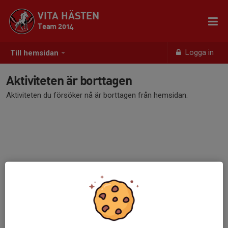
VITA HÄSTEN
Team 2014
Logga in
Till hemsidan
Aktiviteten är borttagen
Aktiviteten du försöker nå är borttagen från hemsidan.