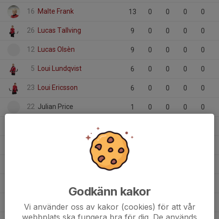
16
Malte Frank
13
0
0
0
0
26
Lucas Tallving
9
0
0
0
0
12
Lucas Olsèn
9
0
0
0
0
5
Loui Lundqvist
6
0
0
0
0
23
Loui Ericsson
6
0
0
0
0
22
Julian Price
1
0
0
0
0
28
Jamie Kronqvist
10
0
0
0
0
8
Ivar Wahlberg
9
0
0
0
0
14
Hermann Håkansson
11
0
0
0
0
29
Herman Weidermark
11
0
0
0
0
Godkänn kakor
3
Gustav Källbom
5
0
0
0
0
Vi använder oss av kakor (cookies) för att vår
webbplats ska fungera bra för dig. De används