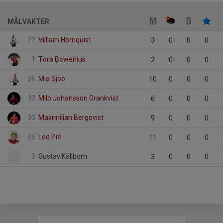
MÅLVAKTER
22
Villiam Hörnquist
3
0
0
0
1
Tora Bowenius
2
0
0
0
36
Mio Sjöö
10
0
0
0
30
Milo Johansson Grankvist
6
0
0
0
30
Maximilian Bergqvist
9
0
0
0
35
Leo Pie
11
0
0
0
3
Gustav Källbom
3
0
0
0