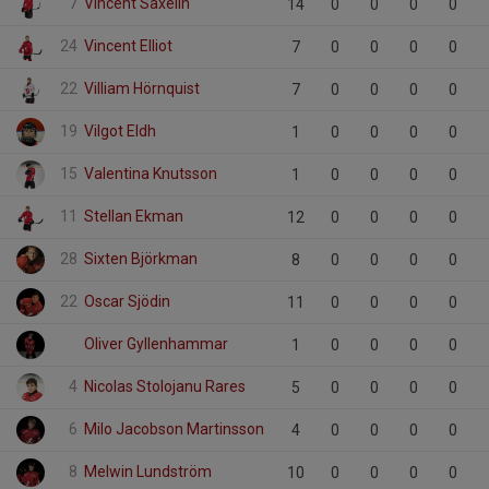
7
Vincent Saxelin
14
0
0
0
0
24
Vincent Elliot
7
0
0
0
0
22
Villiam Hörnquist
7
0
0
0
0
19
Vilgot Eldh
1
0
0
0
0
15
Valentina Knutsson
1
0
0
0
0
11
Stellan Ekman
12
0
0
0
0
28
Sixten Björkman
8
0
0
0
0
22
Oscar Sjödin
11
0
0
0
0
Oliver Gyllenhammar
1
0
0
0
0
4
Nicolas Stolojanu Rares
5
0
0
0
0
6
Milo Jacobson Martinsson
4
0
0
0
0
8
Melwin Lundström
10
0
0
0
0