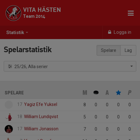
VITA HÄSTEN
Team 2014
Logga in
Statistik
Spelarstatistik
Spelare
Lag
25/26, Alla serier
SPELARE
17
Yagiz Efe Yuksel
8
0
0
0
0
18
William Lundqvist
5
0
0
0
0
17
William Jonasson
7
0
0
0
0