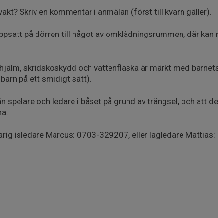
lvakt? Skriv en kommentar i anmälan (först till kvarn gäller).
uppsatt på dörren till något av omklädningsrummen, där kan n
de hjälm, skridskoskydd och vattenflaska är märkt med barnet
 barn på ett smidigt sätt).
n spelare och ledare i båset på grund av trängsel, och att det
na.
arig isledare Marcus: 0703-329207, eller lagledare Mattia