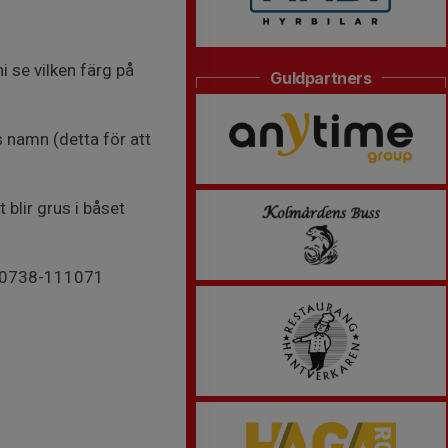
i se vilken färg på
Guldpartners
s namn (detta för att
 blir grus i båset
s: 0738-111071