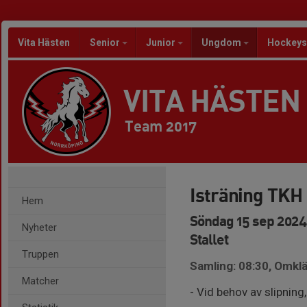
Vita Hästen
Senior
Junior
Ungdom
Hockeys
VITA HÄSTEN
Team 2017
Isträning TKH 
Hem
Söndag 15 sep 2024,
Nyheter
Stallet
Truppen
Samling: 08:30, Omkl
Matcher
- Vid behov av slipnin