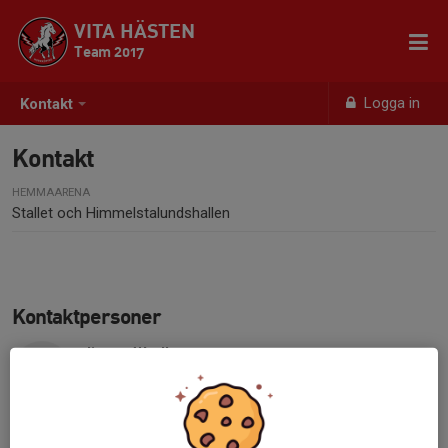
VITA HÄSTEN
Team 2017
Logga in
Kontakt
Kontakt
HEMMAARENA
Stallet och Himmelstalundshallen
Kontaktpersoner
Jimmy Wedberg
Akademichef
072-891 21 25
jimmy.wedberg@vitahasten.se