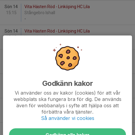
Sön 14
Vita Hästen Röd - Linköping HC Lila
15:15
Stångebro Ishall
-
Sön 14
Vita Hästen Röd - Linköping HC Lila
15:15
Ljungsbro Isbana
-
Sön 14
IK Guts Finspång Röd - Vita Hästen Blå
15:15
Stångebro Ishall
-
Sön 14
IK Guts Finspång Vit - Vita Hästen Vit
Godkänn kakor
15:15
Stångebro Ishall
-
Vi använder oss av kakor (cookies) för att vår
webbplats ska fungera bra för dig. De används
Sön 14
IK Guts Finspång Vit - Vita Hästen Vit
även för webbanalys i syfte att hjälpa oss att
15:15
Ljungsbro Isbana
förbättra våra tjänster.
-
Så använder vi cookies
Sön 14
Vita Hästen Vit - HC Vita Hästen Blå
Godkänn alla kakor
15:35
Ljungsbro Isbana