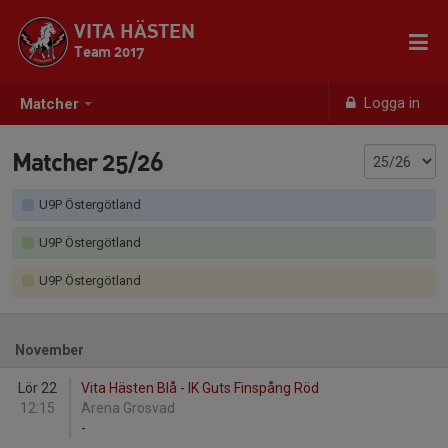
VITA HÄSTEN
Team 2017
Logga in
Matcher
Matcher 25/26
U9P Östergötland
U9P Östergötland
U9P Östergötland
November
Lör 22
Vita Hästen Blå - IK Guts Finspång Röd
12:15
Arena Grosvad
-