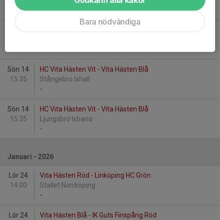
-
Bara nödvändiga
Sön 14
Vita Hästen Vit - HC Vita Hästen Blå
15:35
Stångebro Ishall
-
Sön 14
HC Vita Hästen Vit - Vita Hästen Blå
15:35
Stångebro Ishall
-
Sön 14
HC Vita Hästen Vit - Vita Hästen Blå
15:35
Ljungsbro Isbana
-
Januari - 2026
Lör 24
Vita Hästen Röd - Linköping HC Grön
14:00
Stallet Norrköping
-
Lör 24
Vita Hästen Blå - IK Guts Finspång Röd