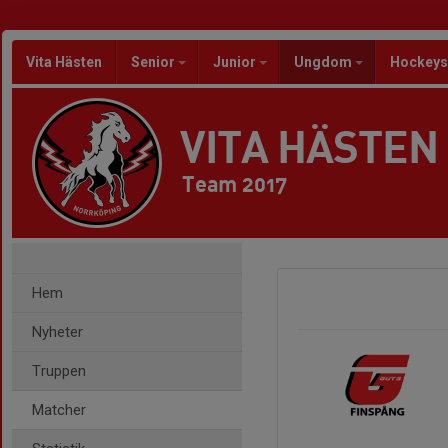
Vita Hästen
Senior
Junior
Ungdom
Hockeys
VITA HÄSTEN
Team 2017
Hem
Nyheter
Truppen
Matcher