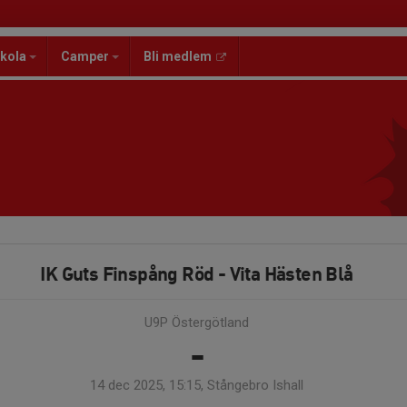
kola
Camper
Bli medlem
IK Guts Finspång Röd - Vita Hästen Blå
U9P Östergötland
-
14 dec 2025, 15:15, Stångebro Ishall