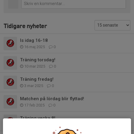
Tidigare nyheter
Is idag 16-18
16 maj 2025
0
Träning torsdag!
10 mar 2025
0
Träning fredag!
3 mar 2025
0
Matchen på lördag blir flyttad!
17 feb 2025
0
Träning vecka 8!
10 feb 2025
0