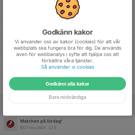
Inställd träning torsdag!
20 jan 2025
0
Ändrad tid träning fredag 10/1
9 jan 2025
0
Godkänn kakor
Vi använder oss av kakor (cookies) för att vår
Ändrad tid träning onsdag v3!
webbplats ska fungera bra för dig. De används
7 jan 2025
0
även för webbanalys i syfte att hjälpa oss att
förbättra våra tjänster.
Isträningen idag 19/12 inställd
Så använder vi cookies
19 dec 2024
0
Bingolotter avier inbetalning
Godkänn alla kakor
8 dec 2024
0
Bara nödvändiga
Matchen imorgon
8 dec 2024
0
Matchen på lördag!
21 nov 2024
0