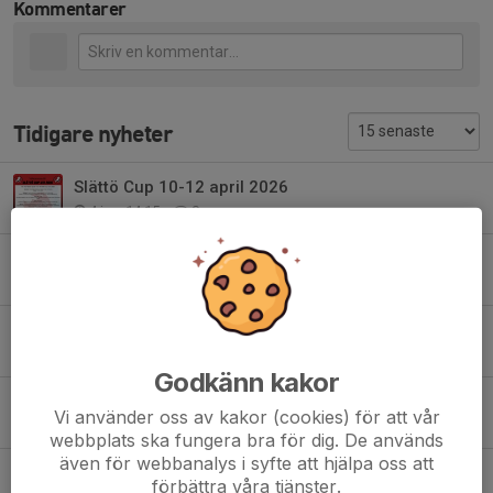
Kommentarer
Tidigare nyheter
Slättö Cup 10-12 april 2026
4 jan, 14:15
0
Hyra av skåp i stallet!
31 jul 2024
0
DEGENS SOMMARHOCKEY V31 Hästens uppstartsläger
29 jun 2024
0
Godkänn kakor
DEGENS SOMMARHOCKEY V31 Hästens uppstartsläger
Vi använder oss av kakor (cookies) för att vår
12 mar 2024
0
webbplats ska fungera bra för dig. De används
även för webbanalys i syfte att hjälpa oss att
Info som vi tog upp på föräldramötet
förbättra våra tjänster.