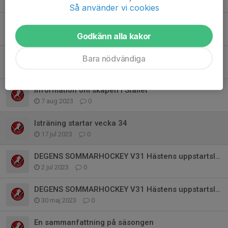
13 okt 2023
0
Så använder vi cookies
Isschema
18 aug 2023
0
Godkänn alla kakor
Nya istider vecka 34
Bara nödvändiga
10 aug 2023
3
Information om skåpen i Stallet
7 aug 2023
0
Isträning startar vecka 34
17 jul 2023
0
DEGENS SOMMARHOCKEY V31 Hästens uppstartsläger
2 jul 2023
0
DEGENS SOMMARHOCKEY V31 Hästens uppstartsläger
30 maj 2023
0
En sammanfattning på säsongen