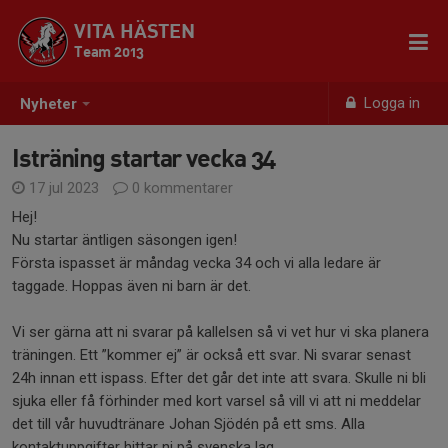
VITA HÄSTEN
Team 2013
Logga in
Nyheter
Isträning startar vecka 34
17 jul 2023
0 kommentarer
Hej!
Nu startar äntligen säsongen igen!
Första ispasset är måndag vecka 34 och vi alla ledare är
taggade. Hoppas även ni barn är det.
Vi ser gärna att ni svarar på kallelsen så vi vet hur vi ska planera
träningen. Ett ”kommer ej” är också ett svar. Ni svarar senast
24h innan ett ispass. Efter det går det inte att svara. Skulle ni bli
sjuka eller få förhinder med kort varsel så vill vi att ni meddelar
det till vår huvudtränare Johan Sjödén på ett sms. Alla
kontaktuppgifter hittar ni på svenska lag.