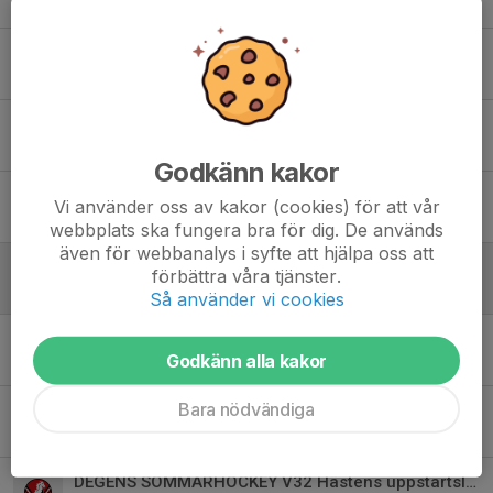
2 jul 2023
0
DEGENS SOMMARHOCKEY V31 Hästens uppstartsläger
30 maj 2023
0
DEGENS SOMMARHOCKEY V31uppstartsläger VITA HÄSTEN!
7 mar 2023
0
Godkänn kakor
DEGENS SOMMARHOCKEY 31 uppstartsläger VITA HÄSTEN
Vi använder oss av kakor (cookies) för att vår
7 mar 2023
0
webbplats ska fungera bra för dig. De används
även för webbanalys i syfte att hjälpa oss att
DEGENS SOMMARHOCKEY V31 Hästens uppstartsläger
förbättra våra tjänster.
18 jul 2022
0
Så använder vi cookies
DEGENS SOMMARHOCKEY V31 Hästens uppstartsläger
Godkänn alla kakor
20 jun 2022
1
Bara nödvändiga
DEGENS SOMMARHOCKEY V31 Hästens uppstartsläger
3 mar 2022
0
DEGENS SOMMARHOCKEY V32 Hästens uppstartsläger