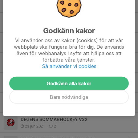
7 mar 2023
0
DEGENS SOMMARHOCKEY 31 uppstartsläger VITA HÄSTEN
7 mar 2023
0
Godkänn kakor
DEGENS SOMMARHOCKEY V31 Hästens uppstartsläger
Vi använder oss av kakor (cookies) för att vår
webbplats ska fungera bra för dig. De används
18 jul 2022
0
även för webbanalys i syfte att hjälpa oss att
förbättra våra tjänster.
DEGENS SOMMARHOCKEY V31 Hästens uppstartsläger
Så använder vi cookies
20 jun 2022
1
DEGENS SOMMARHOCKEY V31 Hästens uppstartsläger
Godkänn alla kakor
3 mar 2022
0
Bara nödvändiga
DEGENS SOMMARHOCKEY V32 Hästens uppstartsläger
12 jul 2021
0
DEGENS SOMMARHOCKEY V32
23 jun 2021
2