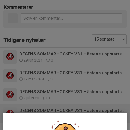
Kommentarer
Tidigare nyheter
DEGENS SOMMARHOCKEY V31 Hästens uppstartsläger
29 jun 2024
0
DEGENS SOMMARHOCKEY V31 Hästens uppstartsläger
12 mar 2024
0
DEGENS SOMMARHOCKEY V31 Hästens uppstartsläger
2 jul 2023
0
DEGENS SOMMARHOCKEY V31 Hästens uppstartsläger
30 maj 2023
0
DEGENS SOMMARHOCKEY V31uppstartsläger VITA HÄSTEN!