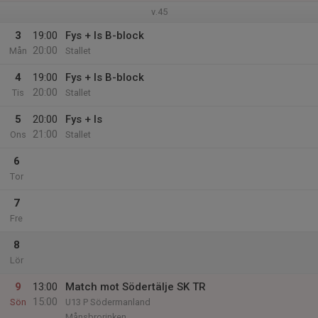
v.45
3
19:00
Fys + Is B-block
20:00
Mån
Stallet
4
19:00
Fys + Is B-block
20:00
Tis
Stallet
5
20:00
Fys + Is
21:00
Ons
Stallet
6
Tor
7
Fre
8
Lör
9
13:00
Match mot Södertälje SK TR
15:00
Sön
U13 P Södermanland
Månsbrorinken