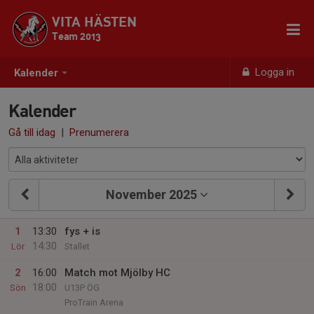
VITA HÄSTEN
Team 2013
Logga in
Kalender
Kalender
Gå till idag
|
Prenumerera
November 2025
1
13:30
fys + is
14:30
Lör
Stallet
2
16:00
Match mot Mjölby HC
18:00
Sön
U13P ÖG
ProTrain Arena