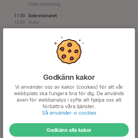
Stallet Norrköping
11:00
Sekretariatet
13:00
Stallet
v.47
17
19:00
Fys + Is B-Block
20:00
Mån
Stallet
18
Tis
Godkänn kakor
19
Ons
Vi använder oss av kakor (cookies) för att vår
webbplats ska fungera bra för dig. De används
20
17:00
Slättö Cup Möte
även för webbanalys i syfte att hjälpa oss att
18:00
Tor
Kansliet Stallet
förbättra våra tjänster.
Så använder vi cookies
19:00
Fys + Is Team13+14
20:00
Stallet
Godkänn alla kakor
21
16:30
Is + teori Team13&14