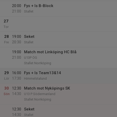
20:00
Fys + Is B-Block
21:00
Stallet
27
Tor
28
19:00
Seket
20:30
Fre
Stallet
19:00
Match mot Linköping HC Blå
21:00
U13P ÖG
Stallet Norrköping
29
16:00
Fys + Is Team13&14
17:30
Lör
Himmelstalund
30
12:30
Match mot Nyköpings SK
14:30
Sön
U13 P Södermanland
Stallet Norrköping
12:30
Seket
14:30
Stallet