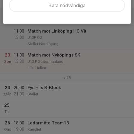
18:15
Fre
Stallet
Bara nödvändiga
22
11:00
Seket
13:00
Lör
Stallet
11:00
Match mot Linköping HC Vit
13:00
U13P ÖG
Stallet Norrköping
23
11:30
Match mot Nyköpings SK
13:30
Sön
U13 P Södermanland
Lilla Hallen
v.48
24
20:00
Fys + Is B-Block
21:00
Mån
Stallet
25
Tis
26
18:00
Ledarmöte Team13
19:00
Ons
Kansliet