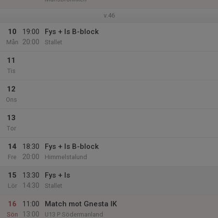
v.46
10
19:00
Fys + Is B-block
20:00
Mån
Stallet
11
Tis
12
Ons
13
Tor
14
18:30
Fys + Is B-block
20:00
Fre
Himmelstalund
15
13:30
Fys + Is
14:30
Lör
Stallet
16
11:00
Match mot Gnesta IK
13:00
Sön
U13 P Södermanland