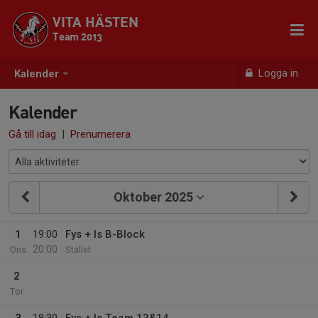
VITA HÄSTEN
Team 2013
Logga in
Kalender
Kalender
Gå till idag
|
Prenumerera
Oktober 2025
1
19:00
Fys + Is B-Block
20:00
Ons
Stallet
2
Tor