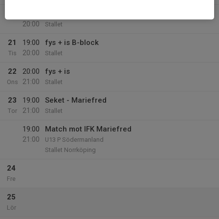
19:00
fys + is B-block
20:00
Stallet
21
19:00
fys + is B-block
20:00
Tis
Stallet
22
20:00
fys + is
21:00
Ons
Stallet
23
19:00
Seket - Mariefred
21:00
Tor
Stallet
19:00
Match mot IFK Mariefred
21:00
U13 P Södermanland
Stallet Norrköping
24
Fre
25
Lör