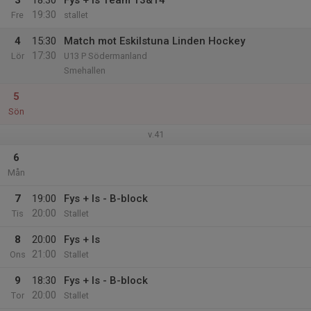
3
18:30
Fys + Is Team 13&14
19:30
Fre
stallet
4
15:30
Match mot Eskilstuna Linden Hockey
17:30
Lör
U13 P Södermanland
Smehallen
5
Sön
v.41
6
Mån
7
19:00
Fys + Is - B-block
20:00
Tis
Stallet
8
20:00
Fys + Is
21:00
Ons
Stallet
9
18:30
Fys + Is - B-block
20:00
Tor
Stallet