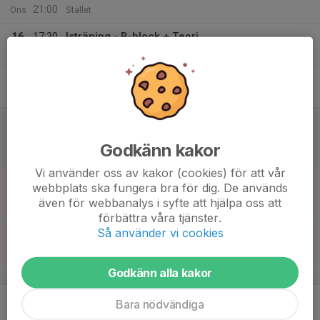
21:00
Ons
Stallet
16
17:30
Isträning - B-block + Teori
19:00
Tor
Stallet
17
Fre
18
13:10
Match mot Västerås IK Ungdom
15:10
Lör
U13 P Södermanland
Godkänn kakor
Månskensrinken
Vi använder oss av kakor (cookies) för att vår
19
11:00
Match mot Motala AIF HK
webbplats ska fungera bra för dig. De används
13:00
Sön
U13P ÖG
även för webbanalys i syfte att hjälpa oss att
Stallet Norrköping
förbättra våra tjänster.
Så använder vi cookies
11:00
Seket - Motala
13:00
Stallet
Godkänn alla kakor
v.43
20
17:00
Kiosken team13
Bara nödvändiga
21:00
Mån
Stallet