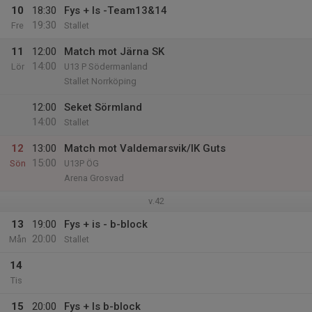
10
18:30
Fys + Is -Team13&14
19:30
Fre
Stallet
11
12:00
Match mot Järna SK
14:00
Lör
U13 P Södermanland
Stallet Norrköping
12:00
Seket Sörmland
14:00
Stallet
12
13:00
Match mot Valdemarsvik/IK Guts
15:00
Sön
U13P ÖG
Arena Grosvad
v.42
13
19:00
Fys + is - b-block
20:00
Mån
Stallet
14
Tis
15
20:00
Fys + Is b-block