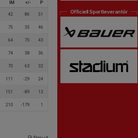
IM
+/-
P
Officiell Sportleverantör
42
86
51
75
35
46
64
75
43
74
38
36
70
63
32
111
-29
24
151
-89
13
210
-179
1
Skriv ut