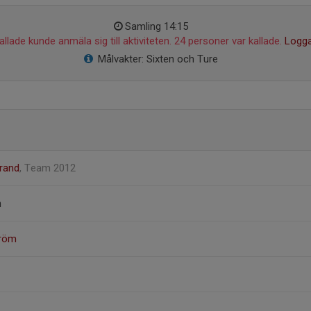
Samling 14:15
llade kunde anmäla sig till aktiviteten. 24 personer var kallade.
Logga
Målvakter: Sixten och Ture
rand
, Team 2012
n
tröm