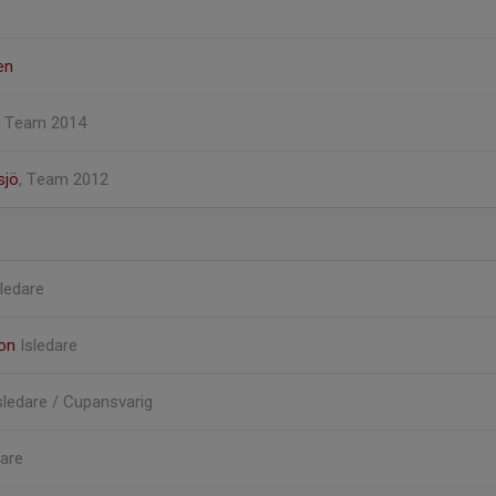
en
, Team 2014
sjö
, Team 2012
sledare
son
Isledare
sledare / Cupansvarig
dare