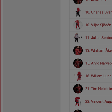
10. Charles Sve
10. Viljar Sjödén
11. Julian Seato
13. Whilliam Åk
15. Arvid Narveb
18. William Lund
21. Tim Hellstr
22. Vincent Aug