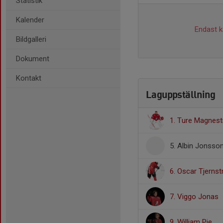
Statistik
Kalender
Endast ka
Bildgalleri
Dokument
Kontakt
Laguppställning
1. Ture Magnest
5. Albin Jonsso
6. Oscar Tjerns
7. Viggo Jonas
9. William Pie