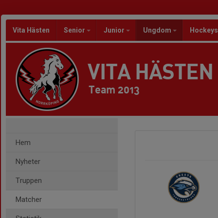
Vita Hästen
Senior
Junior
Ungdom
Hockeys
VITA HÄSTEN
Team 2013
Hem
Nyheter
Truppen
Matcher