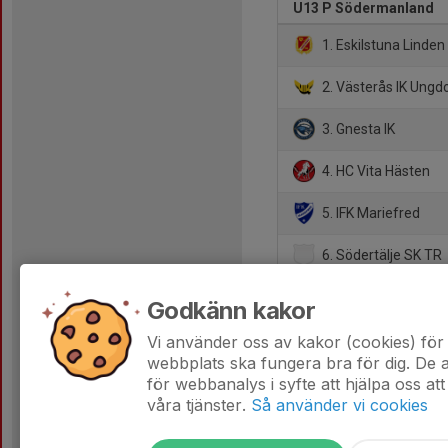
U13 P Södermanland
1. Eskilstuna Linde
2. Västerås IK Ung
3. Gnesta IK
4. HC Vita Hästen
5. IFK Mariefred
6. Södertälje SK TR
7. Nyköpings SK
Godkänn kakor
8. Järna SK
Vi använder oss av kakor (cookies) för 
webbplats ska fungera bra för dig. De
för webbanalys i syfte att hjälpa oss att
våra tjänster.
Så använder vi cookies