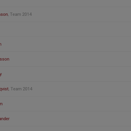
nson
, Team 2014
n
esson
y
qvist
, Team 2014
öm
ander