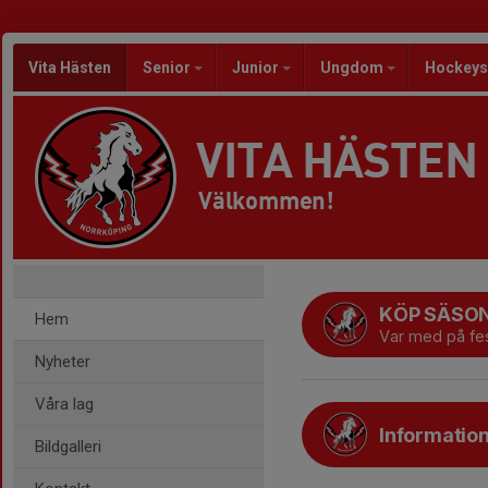
Vita Hästen
Senior
Junior
Ungdom
Hockeys
VITA HÄSTEN
Välkommen!
KÖP SÄSO
Hem
Var med på fes
Nyheter
Våra lag
Informatio
Bildgalleri