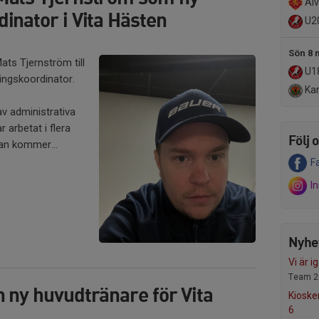
Alv
inator i Vita Hästen
U2
Sön 8 
ats Tjernström till
U18
ingskoordinator.
Kar
av administrativa
r arbetat i flera
Följ 
an kommer...
F
I
Nyhet
Vi är ig
Team 2
 ny huvudtränare för Vita
Kiosken
6