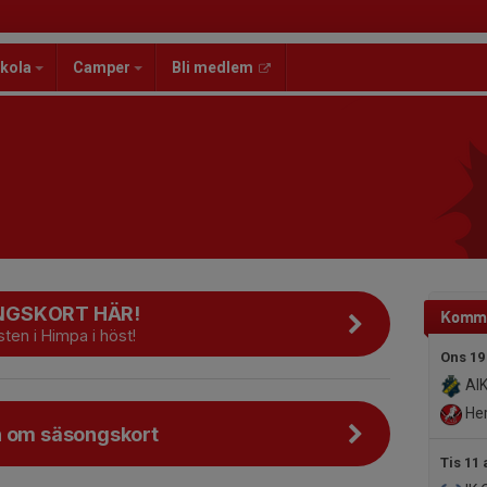
kola
Camper
Bli medlem
NGSKORT HÄR!
Komma
ten i Himpa i höst!
Ons 19
AIK
Her
n om säsongskort
Tis 11 