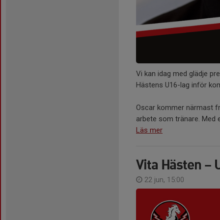
Vi kan idag med glädje pr
Hästens U16-lag inför k
Oscar kommer närmast frå
arbete som tränare. Med e
Läs mer
Vita Hästen –
22 jun, 15:00