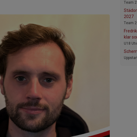
Team 2
Städom
2027
Team 2
Fredri
klar s
U18 Utv
Sche
Uppsta