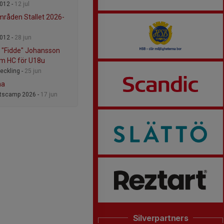
012 -
12 jul
råden Stallet 2026-
012 -
28 jun
k "Fidde" Johansson
om HC för U18u
eckling -
25 jun
ma
rtscamp 2026 -
17 jun
Silverpartners