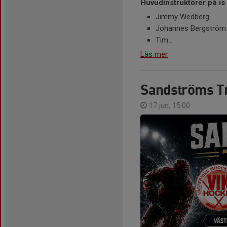
Huvudinstruktörer på is
Jimmy Wedberg
Johannes Bergström
Tim...
Läs mer
Sandströms Tr
17 jun, 15:00