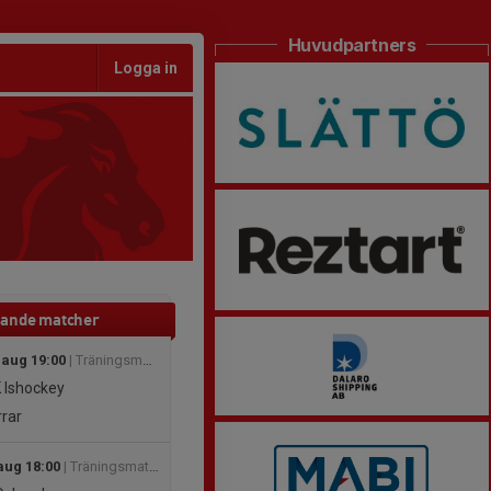
Huvudpartners
Logga in
nde matcher
 aug 19:00
| Träningsmatcher 26/27
 Ishockey
rar
aug 18:00
| Träningsmatcher