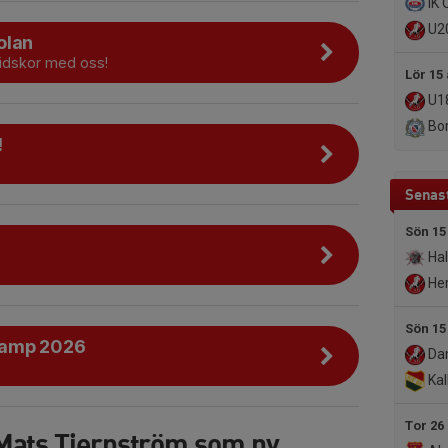
IK 
U2
olan
ridskor med oss!
Lör 15
U18
Bor
!
Senast
Sön 15
Ha
Her
Sön 15
camp 2026
Da
Kall
Tor 26
Mats Tjernström som ny