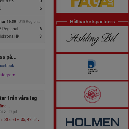
esta SK
0
0
6
Hållbarhetspartners
mar 16:30
| U18 Regional Vår
 Regional
6
lskrona HK
3
oss på...
acebook
nstagram
er från våra lag
ång....
012 -
27 jul
 i Stallet v. 35, 43, 51,