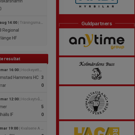
Oskarshamn
0
 aug 14:00
| Träningsmatcher 26/27
Guldpartners
 Regional
länge HF
e resultat
 mar 16:00
| Hockeyettan Slutspel Södra
lmstad Hammers HC
3
rar
0
 mar 12:00
| Hockeytvåan Dam fortsättning Östra
mer
5
hälls IF
0
 mar 19:00
| Kvalserie A till U20 Region Syd