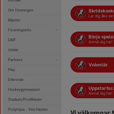
Kontakt
Om föreningen
Skridskosk
Lär dig åka sk
Biljetter
Föreningsinfo
Börja spela
DAIF
Anmäl dig här!
Istider
Partners
Volontär
Play
Enkronan
Uppstarts
Hockeygymnasium
Anmäl dig här!
Stadium/Profilkläder
Prolympia - Vita Hästen
Vi välkomnar 