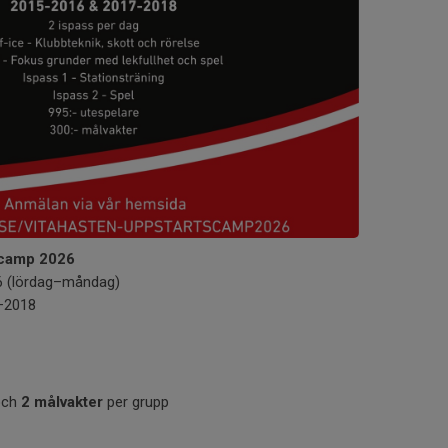
scamp 2026
6 (lördag–måndag)
–2018
ch
2 målvakter
per grupp