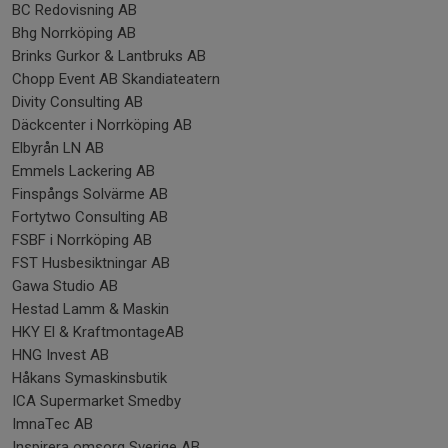
BC Redovisning AB
Bhg Norrköping AB
Brinks Gurkor & Lantbruks AB
Chopp Event AB Skandiateatern
Divity Consulting AB
Däckcenter i Norrköping AB
Elbyrån LN AB
Emmels Lackering AB
Finspångs Solvärme AB
Fortytwo Consulting AB
FSBF i Norrköping AB
FST Husbesiktningar AB
Gawa Studio AB
Hestad Lamm & Maskin
HKY El & KraftmontageAB
HNG Invest AB
Håkans Symaskinsbutik
ICA Supermarket Smedby
ImnaTec AB
Inspirera omsorg Sverige AB