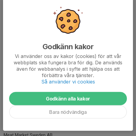
BRONS
Agero Revision AB
Godkänn kakor
C Engman Bygg AB
Vi använder oss av kakor (cookies) för att vår
CWTeknik AB
webbplats ska fungera bra för dig. De används
Dags Husvagnscenter AB
även för webbanalys i syfte att hjälpa oss att
Djuröns Industriservice AB
förbättra våra tjänster.
Eco4Life Sweden AB
Så använder vi cookies
HB Stortorgets Handarbeten Wanka & Å Anderson
Insera AB
Godkänn alla kakor
KSS - Kompetenssvets & smide Norden AB
Köksinredning i Norrköping AB
Bara nödvändiga
Lindéns Bygg i Norrköping AB
Majena AB
Mattsson Mark & Anläggning
Meat Market Sweden AB