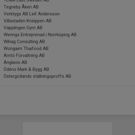
TEAM East Sweden AB
Tegneby Åkeri AB
Verktygs AB Leif Andersson
Villastaden Kneippen AB
Väpplingen Gym AB
Werings Entreprenad i Norrköping AB
Wihag Consulting AB
Wongaim Thaifood AB
Ämtö Förvaltning AB
Änglavis AB
Ödéns Mark & Bygg AB
Östergötlands ställningsproffs AB