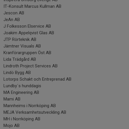
IT-Konsult Marcus Kullman AB
Jescon AB
JeAn AB
J Folkesson Elservice AB
Joakim Appelqvist Glas AB
JTP Rörteknik AB
Jämtner Visuals AB
Kranförargruppen Öst AB
Lida Trädgård AB
Lindroth Project Services AB
Lindö Bygg AB
Lotorps Schakt och Entreprenad AB
Lundby´s hunddagis
MA Engineering AB
Mami AB
Mannheims i Norrköping AB
MEJA Verksamhetsutveckling AB
MH i Norrköping AB
Mojo AB