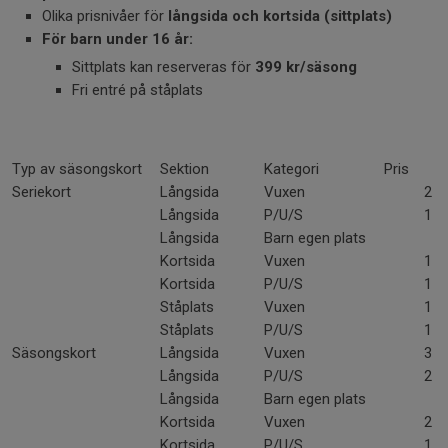
Olika prisnivåer för
långsida och kortsida (sittplats)
För barn under 16 år:
Sittplats kan reserveras för
399 kr/säsong
Fri entré på ståplats
Typ av säsongskort
Sektion
Kategori
Pris
Seriekort
Långsida
Vuxen
2 999
Långsida
P/U/S
1 799
Långsida
Barn egen plats
399 
Kortsida
Vuxen
1 999
Kortsida
P/U/S
1 199
Ståplats
Vuxen
1 099
Ståplats
P/U/S
1 099
Säsongskort
Långsida
Vuxen
3 599
Långsida
P/U/S
2 399
Långsida
Barn egen plats
399 
Kortsida
Vuxen
2 599
Kortsida
P/U/S
1 799