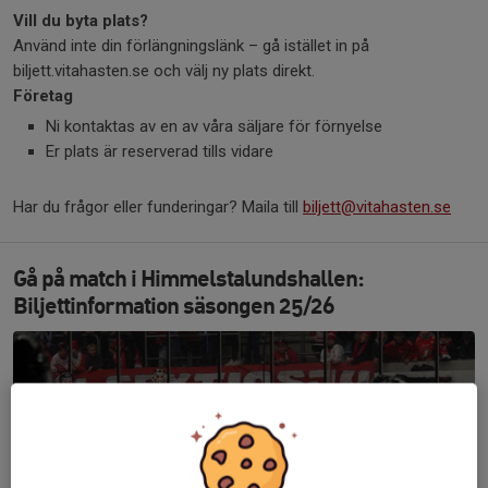
Vill du byta plats?
Använd inte din förlängningslänk – gå istället in på
biljett.vitahasten.se och välj ny plats direkt.
Företag
Ni kontaktas av en av våra säljare för förnyelse
Er plats är reserverad tills vidare
Har du frågor eller funderingar? Maila till
biljett@vitahasten.se
Gå på match i Himmelstalundshallen:
Biljettinformation säsongen 25/26