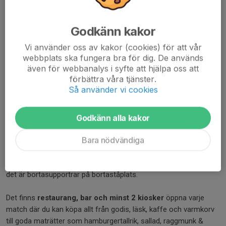
Godkänn kakor
Vi använder oss av kakor (cookies) för att vår
webbplats ska fungera bra för dig. De används
Här hittar du information om biljettköp och -priser,
även för webbanalys i syfte att hjälpa oss att
restaurangbokning, kiosker, med mera.
förbättra våra tjänster.
Så använder vi cookies
Steg-för-steg-guide till biljettköp finns längre ned på sidan.
Information om Himmelstalundshallen
Godkänn alla kakor
Bara nödvändiga
Himmelstalundshallen rymmer 4300 personer varav drygt 3200
sittande. I Himmelstalundshallen ser man isen riktigt bra från alla
sektioner, undantaget sektion A, där det är begränsad sikt om
det är bortasupportrar på bortaståplats.
Det finns
restaurang, bar och minst 2 kiosker
öppna varje
match där du kan köpa allt från godis, läsk, kaffe och varmkorv
till goda maträtter som hamburgertallrik, sallad, raggmunk &