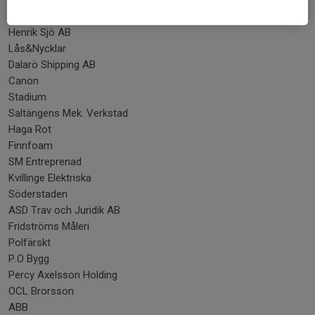
Alltransport
Henrik Sjö AB
Lås&Nycklar
Dalarö Shipping AB
Canon
Stadium
Saltängens Mek. Verkstad
Haga Rot
Finnfoam
SM Entreprenad
Kvillinge Elektriska
Söderstaden
ASD Trav och Juridik AB
Fridströms Måleri
Polfärskt
P.O Bygg
Percy Axelsson Holding
OCL Brorsson
ABB