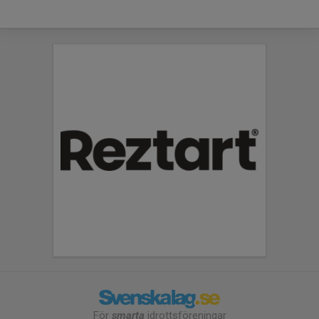
För
smarta
idrottsföreningar