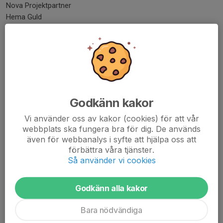
Nova Projektpartner
Hema Guld
Team Projektpartner
Wilssons åkeri
Nordic Wash
Kuddby Trädfällning
Wibrant Fastigheter
Åhs Trädgårdsservice
Jideströms
Godkänn kakor
K-Bygg
Vi använder oss av kakor (cookies) för att vår
Häv & Gräv
webbplats ska fungera bra för dig. De används
DSV
även för webbanalys i syfte att hjälpa oss att
Homa ab
förbättra våra tjänster.
Lenis Lek
Så använder vi cookies
Danalim
T.Nordenbergs Mek Verkstad
Godkänn alla kakor
Göran & Marleen Engberg
Hjerpes
Bara nödvändiga
ArtCo
Proair