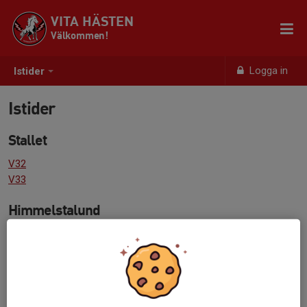
VITA HÄSTEN
Välkommen!
Logga in
Istider
Istider
Stallet
V32
V33
Himmelstalund
Uterinken
Information kring istider