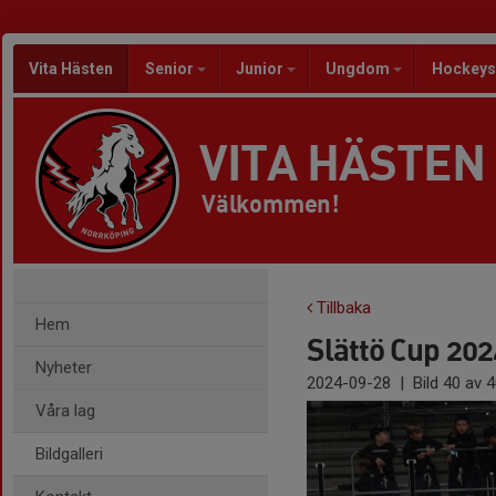
Vita Hästen
Senior
Junior
Ungdom
Hockeys
VITA HÄSTEN
Välkommen!
Tillbaka
Hem
Slättö Cup 20
Nyheter
2024-09-28
|
Bild
40
av 4
Våra lag
Bildgalleri