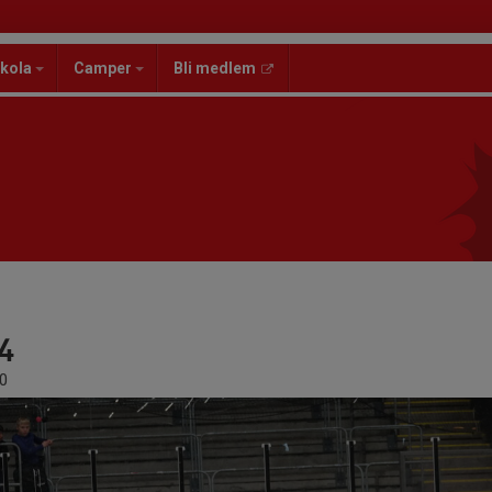
kola
Camper
Bli medlem
24
0