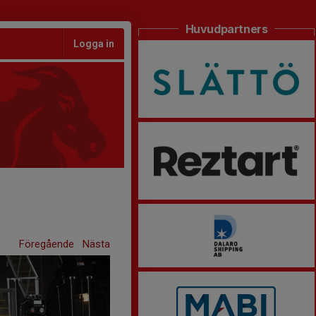
Huvudpartners
Logga in
Föregående
Nästa