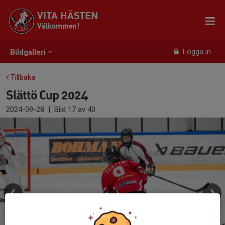
VITA HÄSTEN
Välkommen!
Logga in
Bildgalleri
Tillbaka
Slättö Cup 2024
2024-09-28
|
Bild
17
av 40