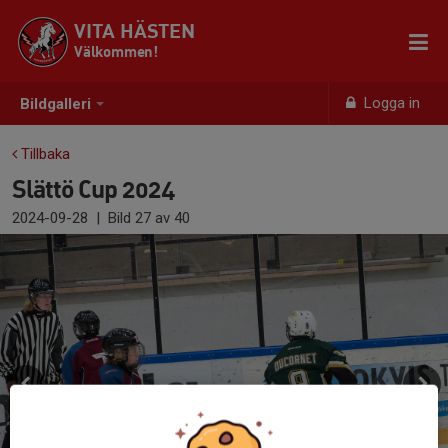
VITA HÄSTEN
Välkommen!
Logga in
Bildgalleri
Tillbaka
Slättö Cup 2024
2024-09-28
|
Bild
27
av 40