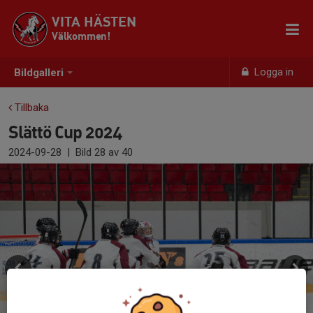
VITA HÄSTEN
Välkommen!
Logga in
Bildgalleri
Tillbaka
Slättö Cup 2024
2024-09-28
|
Bild
28
av 40